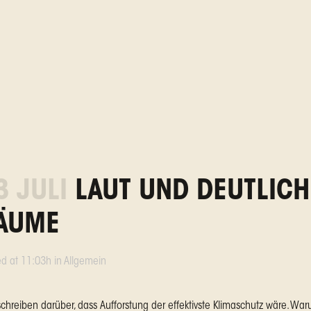
3 JULI
LAUT UND DEUTLICH
ÄUME
ed at 11:03h
in
Allgemein
 schreiben darüber, dass Aufforstung der effektivste Klimaschutz wäre. 