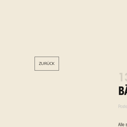
ZURÜCK
1
B
Post
Alle